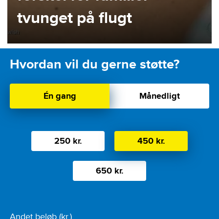
tvunget på flugt
Hvordan vil du gerne støtte?
Choose
Én gang
Månedligt
a
variation
Amount
250 kr.
450 kr.
650 kr.
Andet beløb (kr.)