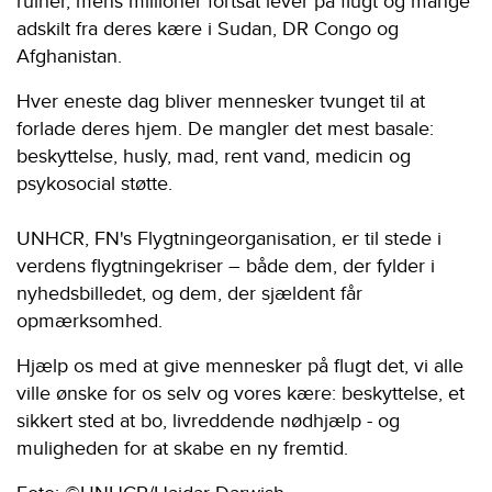
ruiner, mens millioner fortsat lever på flugt og mange
adskilt fra deres kære i Sudan, DR Congo og
Afghanistan.
Hver eneste dag bliver mennesker tvunget til at
forlade deres hjem. De mangler det mest basale:
beskyttelse, husly, mad, rent vand, medicin og
psykosocial støtte.
UNHCR, FN's Flygtningeorganisation, er til stede i
verdens flygtningekriser – både dem, der fylder i
nyhedsbilledet, og dem, der sjældent får
opmærksomhed.
Hjælp os med at give mennesker på flugt det, vi alle
ville ønske for os selv og vores kære: beskyttelse, et
sikkert sted at bo, livreddende nødhjælp - og
muligheden for at skabe en ny fremtid.