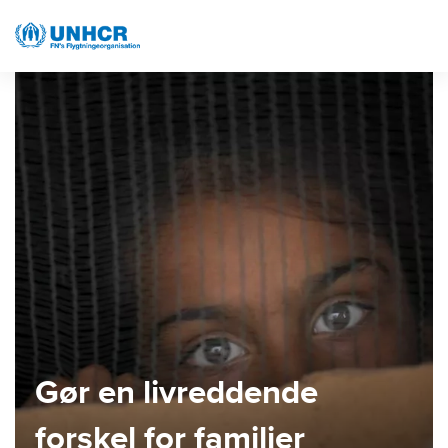
Skip
to
U
main
Giv
Billede
content
et
bidrag
til
verdens
flygtninge
|
UNHCR
Gør en livreddende
forskel for familier